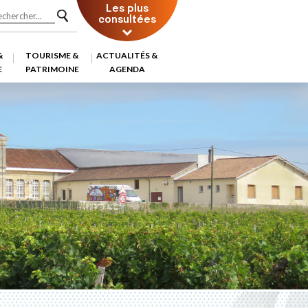
Les plus
consultées
&
TOURISME &
ACTUALITÉS &
E
PATRIMOINE
AGENDA