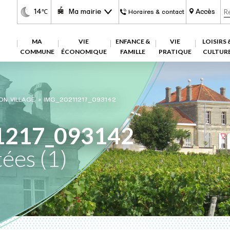
14
Ma mairie
Accès
℃
Horaires & contact
MA
VIE
ENFANCE &
VIE
LOISIRS 
COMMUNE
ÉCONOMIQUE
FAMILLE
PRATIQUE
CULTUR
ON VILLAGE
»
IMG_20211217_093142
1217_093142
tées (1)