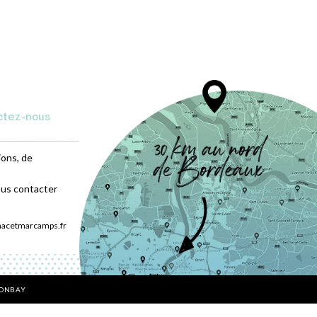
ctez-nous
ions, de
ous contacter
nacetmarcamps.fr
BONBAY