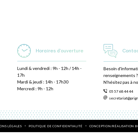
Horaires d'ouverture
Conta
Lundi & vendredi : 9h - 12h / 14h -
Besoin d'informat
17h
renseignements ?
Mardi & jeudi : 14h - 17h30
N’hésitez pas à n
Mercredi : 9h - 12h
05 57 68 44 44
secretariat@prig
ONS LÉGALES
POLITIQUE DE CONFIDENTIALITÉ
CONCEPTION/RÉALISATION 