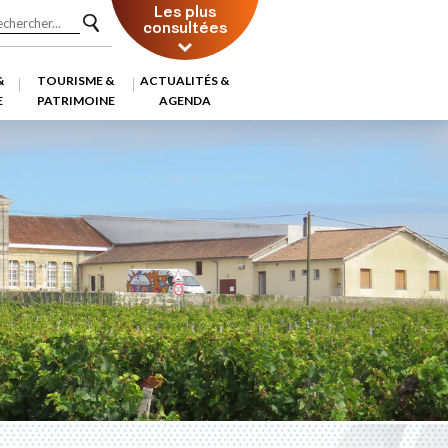
Les plus
consultées
&
TOURISME &
ACTUALITÉS &
E
PATRIMOINE
AGENDA