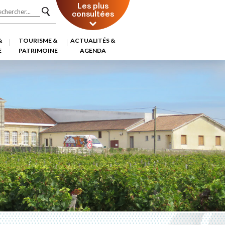
Les plus
consultées
&
TOURISME &
ACTUALITÉS &
E
PATRIMOINE
AGENDA