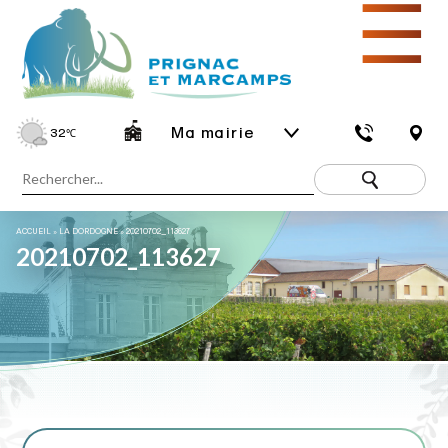
☰
Ma mairie
32
℃
ACCUEIL
»
LA DORDOGNE
»
20210702_113627
20210702_113627