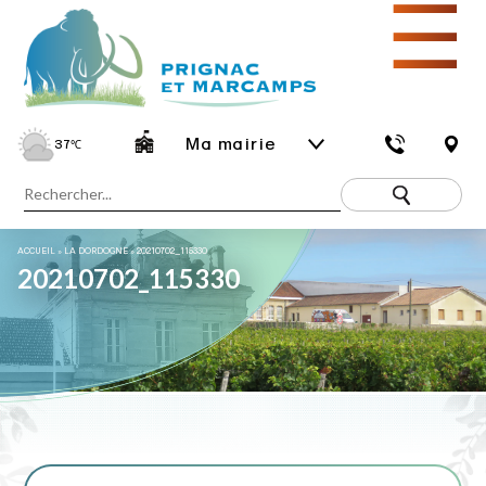
☰
Ma mairie
37
℃
ACCUEIL
»
LA DORDOGNE
»
20210702_115330
20210702_115330