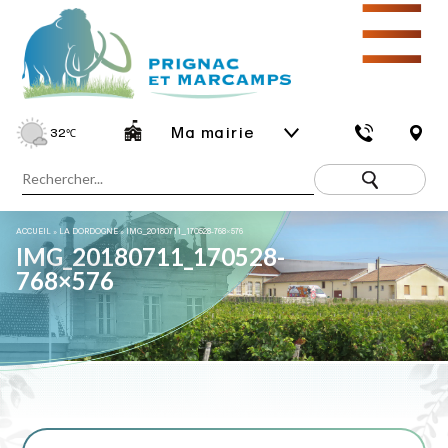
☰
Ma mairie
32
℃
ACCUEIL
»
LA DORDOGNE
»
IMG_20180711_170528-768×576
IMG_20180711_170528-
768×576