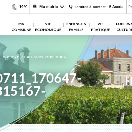
14
Ma mairie
Accès
℃
Horaires & contact
MA
VIE
ENFANCE &
VIE
LOISIRS 
COMMUNE
ÉCONOMIQUE
FAMILLE
PRATIQUE
CULTUR
G_20180711_170647-E1532012315167-
0711_170647-
315167-