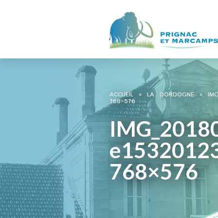
ACCUEIL
»
LA DORDOGNE
»
IM
768×576
IMG_2018
e1532012
768×576