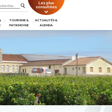
Les plus
consultées
&
TOURISME &
ACTUALITÉS &
E
PATRIMOINE
AGENDA