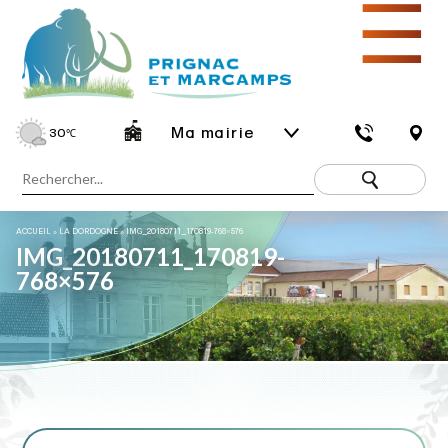
☰
Ma mairie
30
℃
ACCUEIL
»
LA DORDOGNE
»
IMG_20180711_170819-768×576
IMG_20180711_170819-
768×576