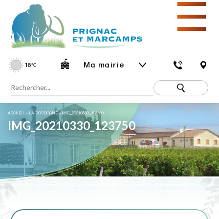
☰
Ma mairie
16
℃
ACCUEIL
»
LA DORDOGNE
»
IMG_20210330_123750
IMG_20210330_123750