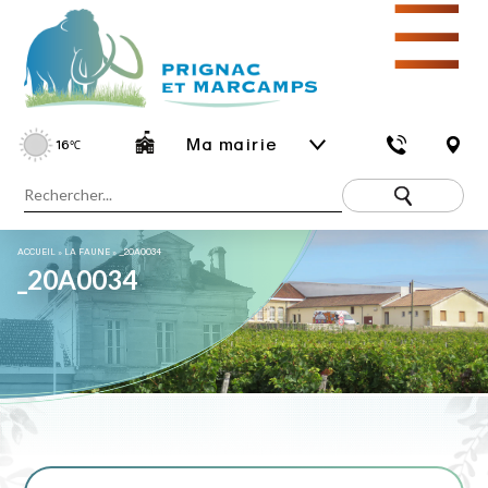
☰
Ma mairie
16
℃
ACCUEIL
»
LA FAUNE
»
_20A0034
_20A0034