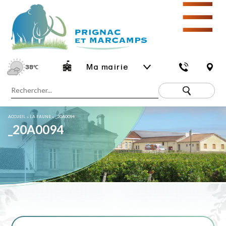
☰
Ma mairie
38
℃
ACCUEIL
»
LA FAUNE
»
_20A0094
_20A0094