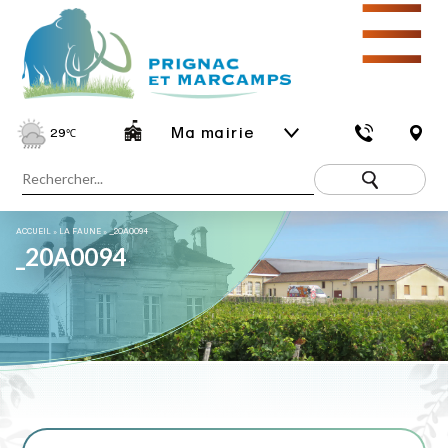
☰
Ma mairie
29
℃
ACCUEIL
»
LA FAUNE
»
_20A0094
_20A0094