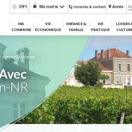
29
Ma mairie
Accès
℃
Horaires & contact
MA
VIE
ENFANCE &
VIE
LOISIRS 
COMMUNE
ÉCONOMIQUE
FAMILLE
PRATIQUE
CULTUR
C ACCENTUATION-NR
Avec
on-NR