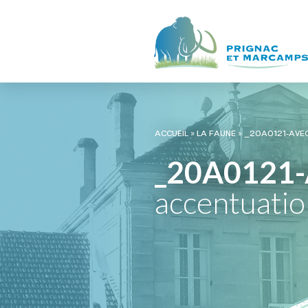
ACCUEIL
»
LA FAUNE
»
_20A0121-AVE
_20A0121-
accentuati