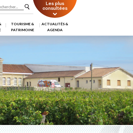
Les plus
consultées
&
TOURISME &
ACTUALITÉS &
E
PATRIMOINE
AGENDA