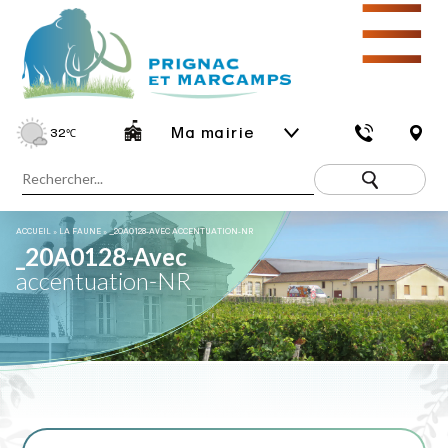
☰
Ma mairie
32
℃
ACCUEIL
»
LA FAUNE
»
_20A0128-AVEC ACCENTUATION-NR
_20A0128-Avec
accentuation-NR