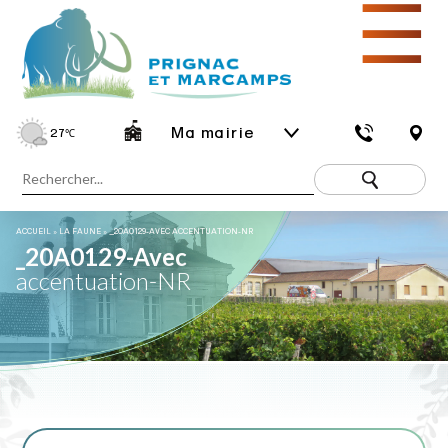
☰
Ma mairie
27
℃
ACCUEIL
»
LA FAUNE
»
_20A0129-AVEC ACCENTUATION-NR
_20A0129-Avec
accentuation-NR