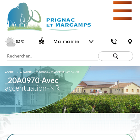
☰
Ma mairie
32
℃
ACCUEIL
»
LA FAUNE
»
_20A0970-AVEC ACCENTUATION-NR
_20A0970-Avec
accentuation-NR