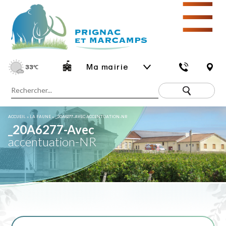
☰
Ma mairie
33
℃
ACCUEIL
»
LA FAUNE
»
_20A6277-AVEC ACCENTUATION-NR
_20A6277-Avec
accentuation-NR