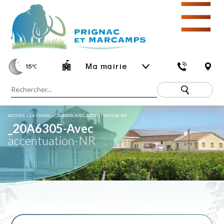
☰
Ma mairie
15
℃
ACCUEIL
»
LA FAUNE
»
_20A6305-AVEC ACCENTUATION-NR
_20A6305-Avec
accentuation-NR