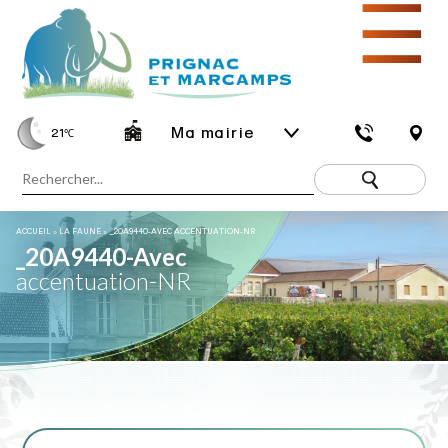
☰
Ma mairie
21
℃
ACCUEIL
»
LA FAUNE
»
_20A9440-AVEC ACCENTUATION-NR
_20A9440-Avec
accentuation-NR