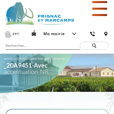
☰
Ma mairie
24
℃
ACCUEIL
»
LA FAUNE
»
_20A9451-AVEC ACCENTUATION-NR
_20A9451-Avec
accentuation-NR