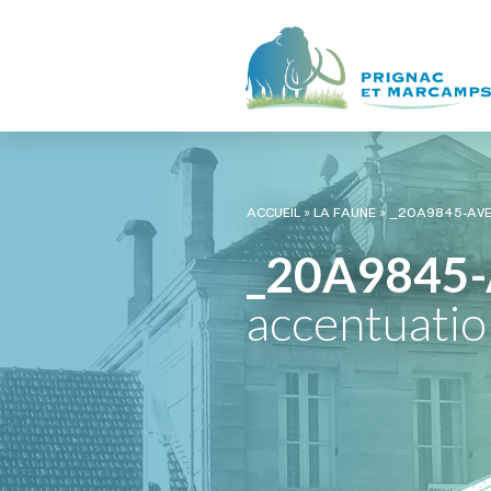
ACCUEIL
»
LA FAUNE
»
_20A9845-AVE
_20A9845-
accentuati