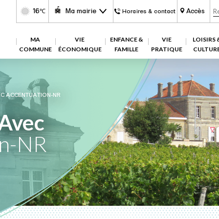
16
Ma mairie
Accès
℃
Horaires & contact
MA
VIE
ENFANCE &
VIE
LOISIRS 
COMMUNE
ÉCONOMIQUE
FAMILLE
PRATIQUE
CULTUR
C ACCENTUATION-NR
Avec
on-NR