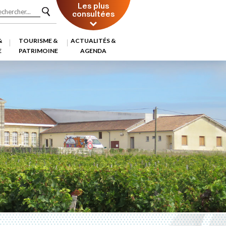
Les plus
consultées
&
TOURISME &
ACTUALITÉS &
E
PATRIMOINE
AGENDA