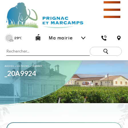
☰
Ma mairie
29
℃
ACCUEIL
»
LA FAUNE
»
_20A9924
_20A9924