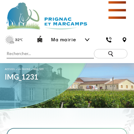
☰
Ma mairie
32
℃
ACCUEIL
»
LA FAUNE
»
IMG_1231
IMG_1231