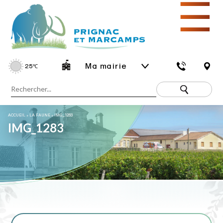
☰
Ma mairie
25
℃
ACCUEIL
»
LA FAUNE
»
IMG_1283
IMG_1283