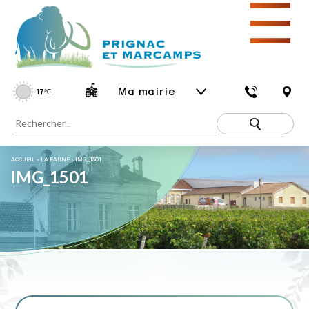
☰
Ma mairie
17
℃
ACCUEIL
»
LA FAUNE
»
IMG_1501
IMG_1501