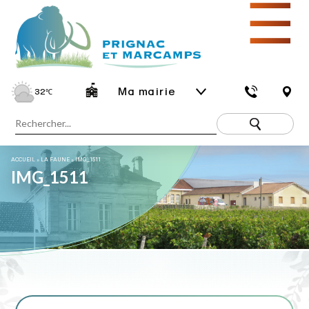
☰
Ma mairie
32
℃
ACCUEIL
»
LA FAUNE
»
IMG_1511
IMG_1511