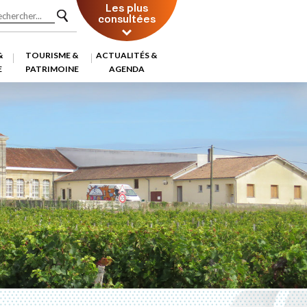
Les plus
consultées
&
TOURISME &
ACTUALITÉS &
E
PATRIMOINE
AGENDA