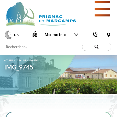
☰
Ma mairie
17
℃
ACCUEIL
»
LA FAUNE
»
IMG_9745
IMG_9745