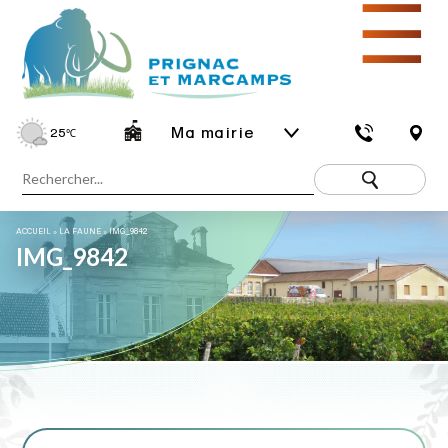
☰
Ma mairie
25
℃
ACCUEIL
»
LA FAUNE
»
IMG_9842
IMG_9842