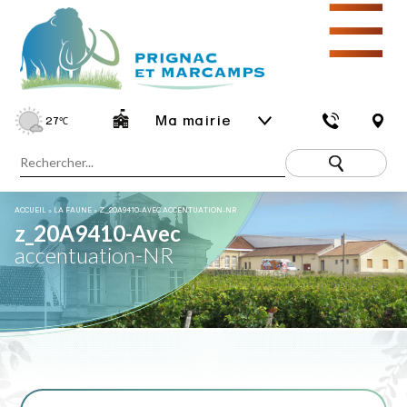
☰
Ma mairie
27
℃
ACCUEIL
»
LA FAUNE
»
Z_20A9410-AVEC ACCENTUATION-NR
z_20A9410-Avec
accentuation-NR