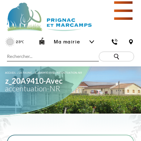
☰
Ma mairie
23
℃
ACCUEIL
»
LA FAUNE
»
Z_20A9410-AVEC ACCENTUATION-NR
z_20A9410-Avec
accentuation-NR