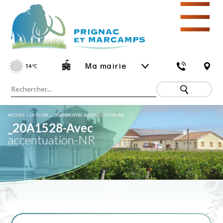
☰
Ma mairie
14
℃
ACCUEIL
»
LA FLORE
»
_20A1528-AVEC ACCENTUATION-NR
_20A1528-Avec
accentuation-NR