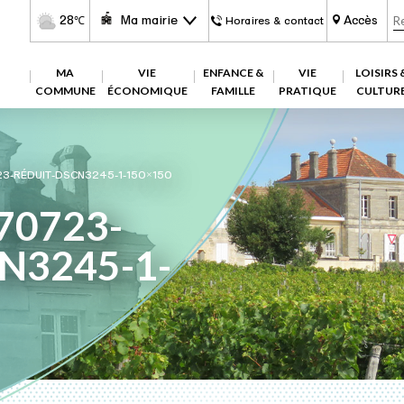
28
Ma mairie
Accès
℃
Horaires & contact
MA
VIE
ENFANCE &
VIE
LOISIRS 
COMMUNE
ÉCONOMIQUE
FAMILLE
PRATIQUE
CULTUR
3-RÉDUIT-DSCN3245-1-150×150
70723-
CN3245-1-