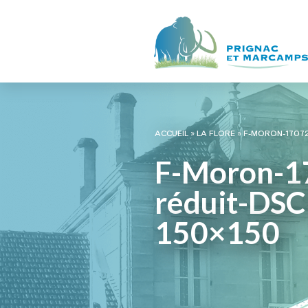
ACCUEIL
»
LA FLORE
»
F-MORON-17072
F-Moron-1
réduit-DS
150×150