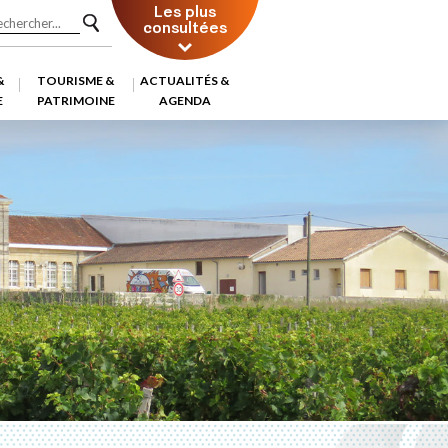
Les plus
consultées
&
TOURISME &
ACTUALITÉS &
E
PATRIMOINE
AGENDA