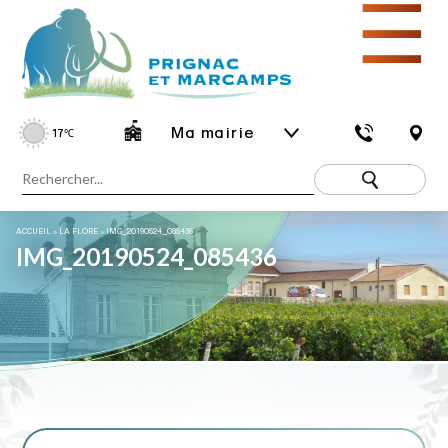
☰
Ma mairie
17
℃
ACCUEIL
»
LA FLORE
»
IMG_20190524_085436
IMG_20190524_085436