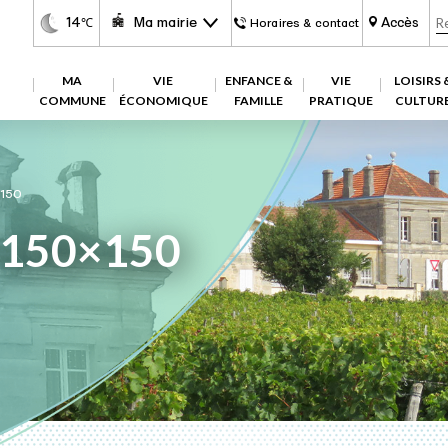
14
Ma mairie
Accès
℃
Horaires & contact
MA
VIE
ENFANCE &
VIE
LOISIRS 
COMMUNE
ÉCONOMIQUE
FAMILLE
PRATIQUE
CULTUR
150
-150×150