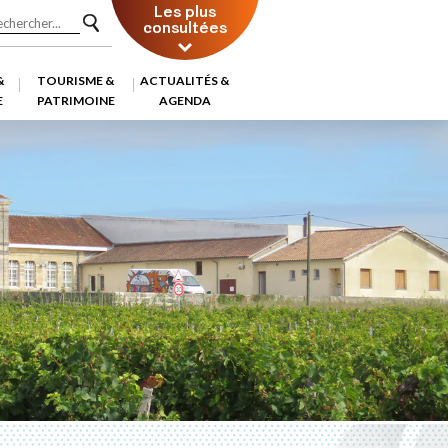
Les plus
consultées
&
TOURISME &
ACTUALITÉS &
E
PATRIMOINE
AGENDA