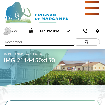
☰
Ma mairie
22
℃
ACCUEIL
»
LA FLORE
»
IMG_2114-150×150
IMG_2114-150×150