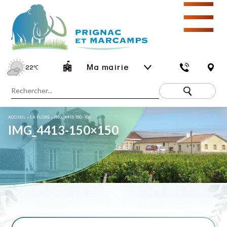
☰
Ma mairie
22
℃
ACCUEIL
»
LA FLORE
»
IMG_4413-150×150
IMG_4413-150×150