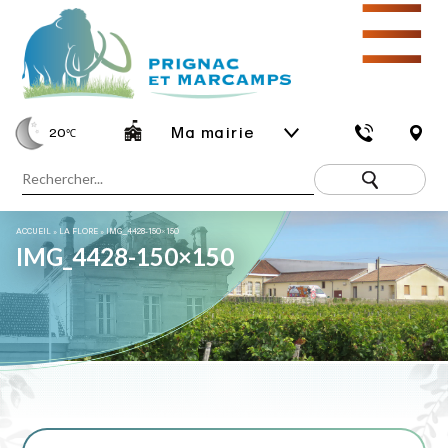
☰
Ma mairie
20
℃
ACCUEIL
»
LA FLORE
»
IMG_4428-150×150
IMG_4428-150×150