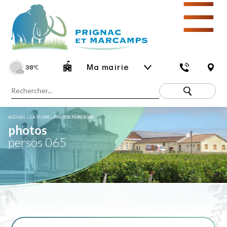
☰
Ma mairie
38
℃
ACCUEIL
»
LA FLORE
»
PHOTOS PERSOS 065
photos
persos 065