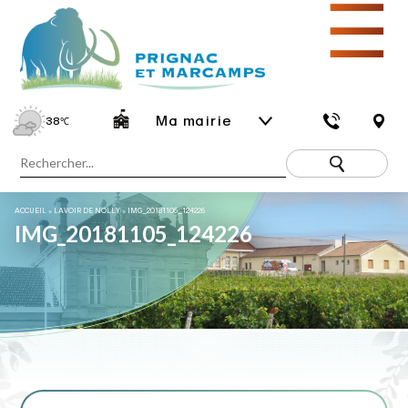
☰
Ma mairie
38
℃
ACCUEIL
»
LAVOIR DE NOLLY
»
IMG_20181105_124226
IMG_20181105_124226