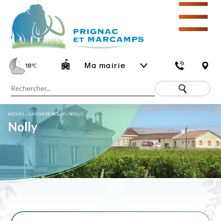
☰
Ma mairie
18
℃
ACCUEIL
»
LAVOIR DE NOLLY
»
NOLLY
Nolly