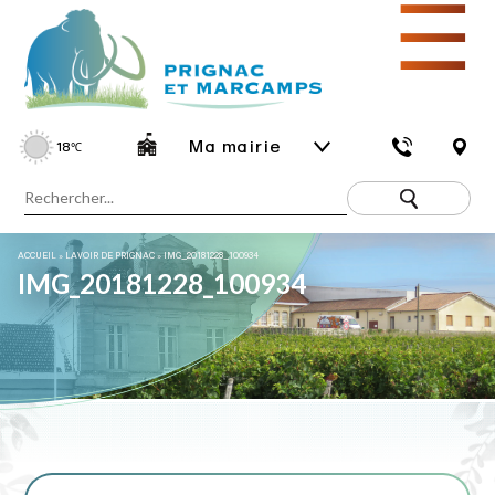
☰
Ma mairie
18
℃
ACCUEIL
»
LAVOIR DE PRIGNAC
»
IMG_20181228_100934
IMG_20181228_100934