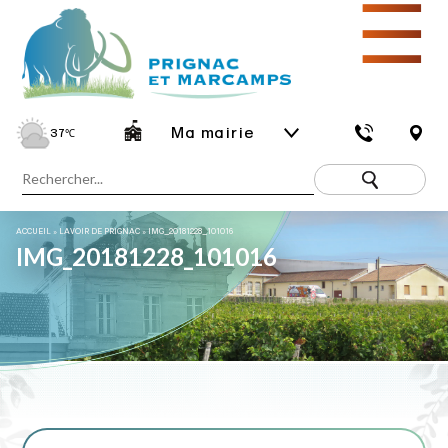
☰
Ma mairie
37
℃
ACCUEIL
»
LAVOIR DE PRIGNAC
»
IMG_20181228_101016
IMG_20181228_101016