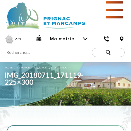
☰
Ma mairie
27
℃
ACCUEIL
»
LE MORON
»
IMG_20180711_171119-225×300
IMG_20180711_171119-
225×300