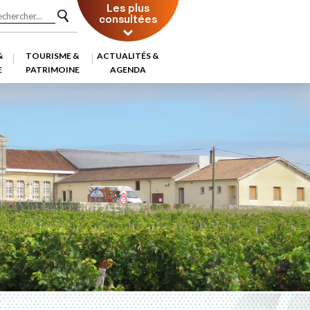
Les plus
consultées
&
TOURISME &
ACTUALITÉS &
E
PATRIMOINE
AGENDA