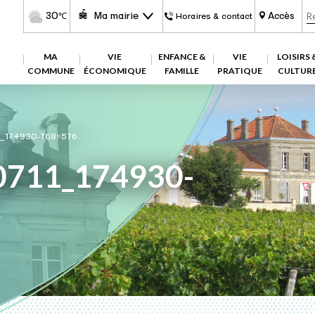
30
Ma mairie
Accès
℃
Horaires & contact
MA
VIE
ENFANCE &
VIE
LOISIRS 
COMMUNE
ÉCONOMIQUE
FAMILLE
PRATIQUE
CULTUR
_174930-768×576
0711_174930-