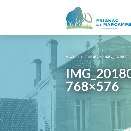
ACCUEIL
»
LE MORON
»
IMG_20180711
IMG_2018
768×576