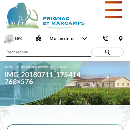
☰
Ma mairie
38
℃
ACCUEIL
»
LE MORON
»
IMG_20180711_175414-768×576
IMG_20180711_175414-
768×576