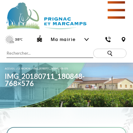
☰
Ma mairie
38
℃
ACCUEIL
»
LE MORON
»
IMG_20180711_180848-768×576
IMG_20180711_180848-
768×576