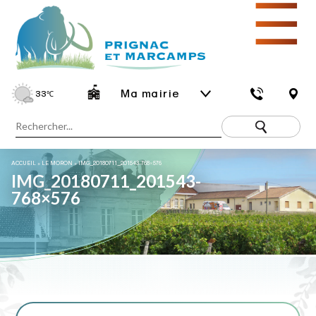
☰
Ma mairie
33
℃
ACCUEIL
»
LE MORON
»
IMG_20180711_201543-768×576
IMG_20180711_201543-
768×576