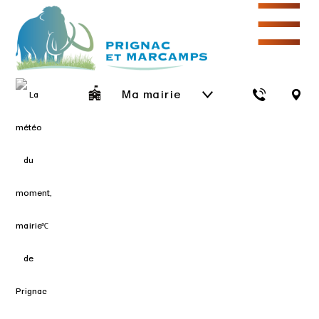
☰
Ma mairie
℃