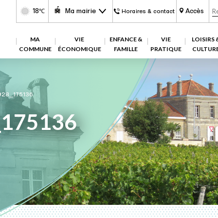
18
Ma mairie
Accès
℃
Horaires & contact
MA
VIE
ENFANCE &
VIE
LOISIRS 
COMMUNE
ÉCONOMIQUE
FAMILLE
PRATIQUE
CULTUR
28_175136
_175136