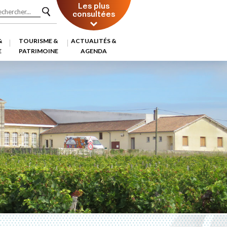
Les plus
consultées
&
TOURISME &
ACTUALITÉS &
E
PATRIMOINE
AGENDA