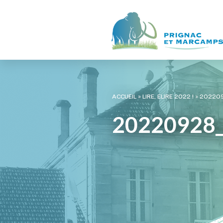
ACCUEIL
»
LIRE, ELIRE 2022 !
»
202209
20220928